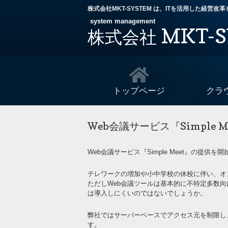
株式会社MKT-SYSTEM は、ITを活用した経営
system management
MKT-S
株式会社
トップページ
クラ
Web会議サービス『Simple
Web会議サービス『Simple Meet』の提供を
テレワークの増加や小中学校の休校に伴い、オ
ただしWeb会議ツールは基本的に不特定多数
は導入しにくいのではないでしょうか。
弊社ではサーバーベースでアクセス元を制限し
す。