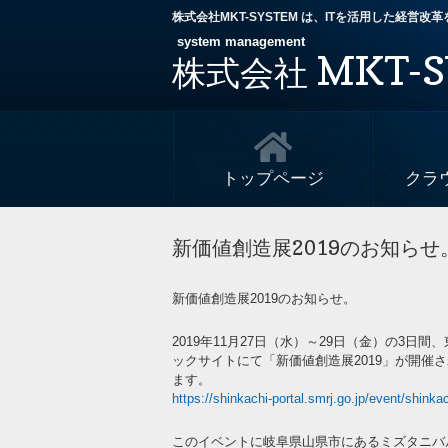
株式会社MKT-SYSTEM は、ITを活用した経営
system management
MKT-S
株式会社
トップページ
クラ
新価値創造展2019のお知らせ
新価値創造展2019のお知らせ。
2019年11月27日（水）～29日（金）の3日間
ックサイトにて「新価値創造展2019」が開催
ます。
https://shinkachi-portal.smrj.go.jp/event/shinka
このイベントに岐阜県山県市にあるミズタニバ