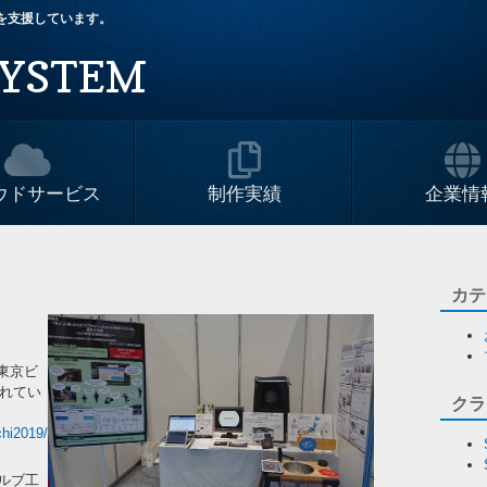
改革を支援しています。
YSTEM
ウドサービス
制作実績
企業情
。
カテ
、東京ビ
されてい
クラ
chi2019/
ルブ工