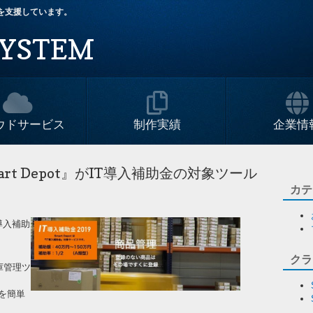
改革を支援しています。
YSTEM
ウドサービス
制作実績
企業情
t Depot』がIT導入補助金の対象ツール
カテ
T導入補助
クラ
出庫管理ツ
を簡単