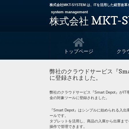
株式会社MKT-SYSTEM は、ITを活用した経営
system management
MKT-S
株式会社
トップページ
クラ
弊社のクラウドサービス『Smar
に登録されました。
弊社のクラウドサービス『Smart Depot』がI
金の対象ツールに登録されました。
『Smart Depot』はシンプルに始められる入
ールです。
タブレットを活用し、商品の入庫から出庫まで
操作で管理できます。