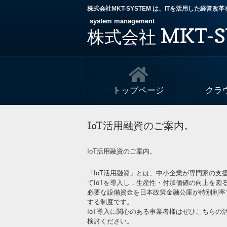
株式会社MKT-SYSTEM は、ITを活用した経営
system management
MKT-S
株式会社
トップページ
クラ
IoT活用融資のご案内。
IoT活用融資のご案内。
「IoT活用融資」とは、中小企業が専門家の支
てIoTを導入し，生産性・付加価値の向上を図
必要な設備資金を日本政策金融公庫が特別利率
する制度です。
IoT導入に関心のある事業者様はぜひこちらの
検討ください。