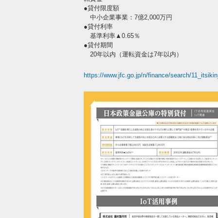
●貸付限度額
中小企業事業：7億2,000万円
●貸付利率
基準利率▲0.65％
●貸付期間
20年以内（運転資金は7年以内）
https://www.jfc.go.jp/n/finance/search/11_itsiki