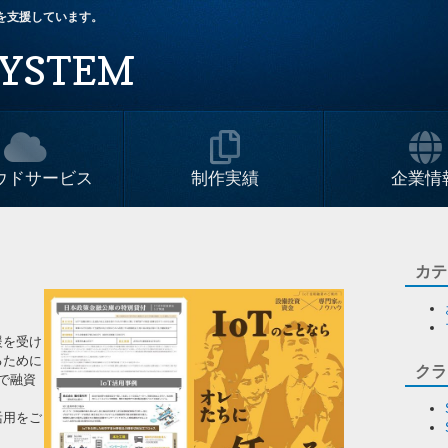
改革を支援しています。
YSTEM
ウドサービス
制作実績
企業情
カテ
援を受け
るために
クラ
で融資
活用をご