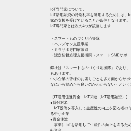
IoT専門家について。
IoT活用融資の特別利率を適用するためには、I
家の支援を受けていることが条件となります。
IoT専門家とは次の4つが該当します
・スマートものづくり応援隊
・ハンズオン支援事業
・ミラサポ専門家派遣
・認定情報処理支援機関（スマートSMEサポ
弊社は『スマートものづくり応援隊』であり、
もあります。
中小企業の皆様のお困りごとを多方面からサポ
なにから始めたら良いのかわからない・という
【IT活用促進資金 IoT関連（IoT活用融資）】
●貸付対象
IoT設備を導入して生産性の向上を図る者のう
る中小企業
●資金使途
事業にIoTを活用して生産性の向上を図るた
転資金