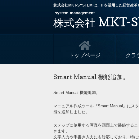
株式会社MKT-SYSTEM は、ITを活用した経営
system management
MKT-S
株式会社
トップページ
クラ
Smart Manual 機能追加。
Smart Manual 機能追加。
マニュアル作成ツール『Smart Manual』にス
能を追加しました。
ステップに使用する写真を画面上で装飾するこ
きます。
文字入力や手書き入力にも対応しており、特に