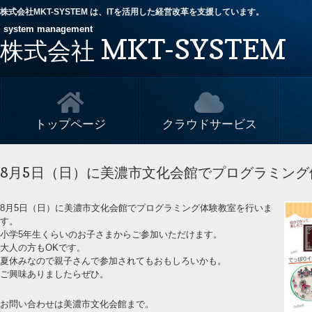
株式会社MKT-SYSTEM は、ITを活用した経営改革を支援しています。
system management
MKT-SYSTEM
株式会社
トップページ
クラウドサービス
8月5日（日）に美濃市文化会館でプログラミン
8月5日（日）に美濃市文化会館でプログラミング体験教室を行いま
す。
小学5年生くらいのお子さまからご参加いただけます。
大人の方もOKです。
夏休みなので親子さんで参加されてもおもしろいかも。
ご興味ありましたらぜひ。
お問い合わせは美濃市文化会館まで。