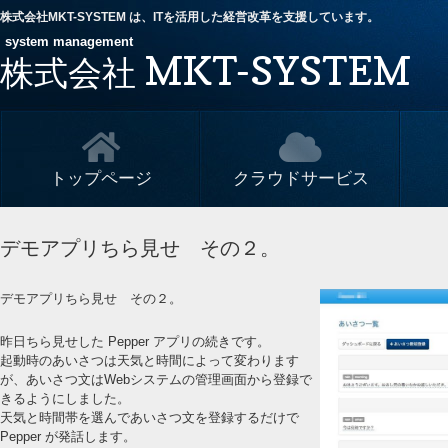
株式会社MKT-SYSTEM は、ITを活用した経営改革を支援しています。
system management
MKT-SYSTEM
株式会社
トップページ
クラウドサービス
デモアプリちら見せ その２。
デモアプリちら見せ その２。
昨日ちら見せした Pepper アプリの続きです。
起動時のあいさつは天気と時間によって変わります
が、あいさつ文はWebシステムの管理画面から登録で
きるようにしました。
天気と時間帯を選んであいさつ文を登録するだけで
Pepper が発話します。