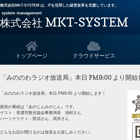
株式会社MKT-SYSTEM は、ITを活用した経営改革を支援しています。
system management
MKT-SYSTEM
株式会社
トップページ
クラウドサービス
「みののわラジオ放送局」本日 PM9:00 より開
「みののわラジオ放送局」本日 PM9:00 より開始します！
最初の番組は『あのじんみのじん』です。
ゲスト：美濃市観光協会事務局長 池村さん
パーソナリティ：那須さん、高井さん
どんなお話が聞けるかは放送をお楽しみください。