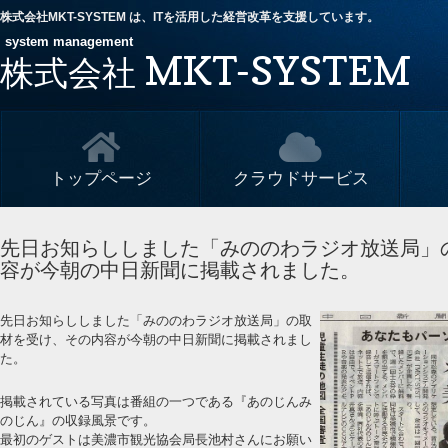
株式会社MKT-SYSTEM は、ITを活用した経営改革を支援しています。
system management
MKT-SYSTEM
株式会社
トップページ
クラウドサービス
先日お知らししました「みののわラジオ放送局」
容が今朝の中日新聞に掲載されました。
先日お知らししました「みののわラジオ放送局」の取
材を受け、その内容が今朝の中日新聞に掲載されまし
た。
掲載されている写真は番組の一つである『あのじんみ
のじん』の収録風景です。
最初のゲストは美濃市観光協会局長池村さんにお願い