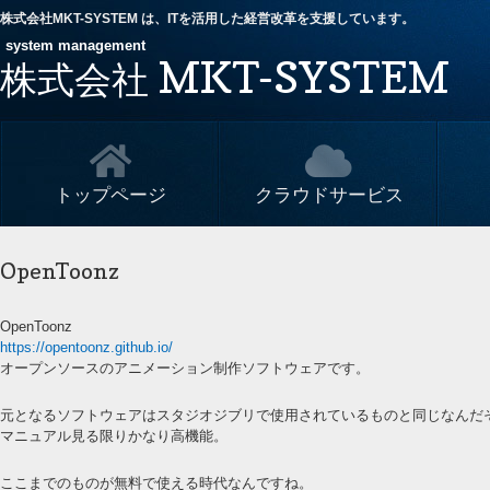
株式会社MKT-SYSTEM は、ITを活用した経営改革を支援しています。
system management
MKT-SYSTEM
株式会社
トップページ
クラウドサービス
OpenToonz
OpenToonz
https://opentoonz.github.io/
オープンソースのアニメーション制作ソフトウェアです。
元となるソフトウェアはスタジオジブリで使用されているものと同じなんだ
マニュアル見る限りかなり高機能。
ここまでのものが無料で使える時代なんですね。